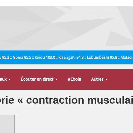
 95.3 :: Goma 95.5 :: Kindu 103.0 :: Kisangani 94.8 :: Lubumbashi 95.8 :: Matad
naux
Écouter en direct
#Ebola
Autres
orie « contraction musculai