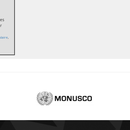
pes
r
laire
,