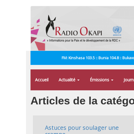
Aller
au
contenu
principal
FM: Kinshasa 103.5 :: Bunia 104.8 :: Bukavu
Accueil
Actualité
Émissions
Jour
Articles de la catég
Astuces pour soulager une