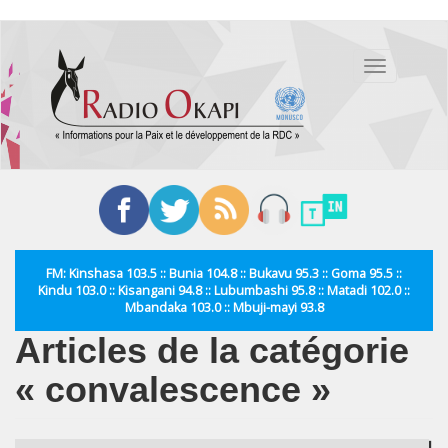
Aller
au
Toggle
contenu
navigation
principal
FM: Kinshasa 103.5 :: Bunia 104.8 :: Bukavu 95.3 :: Goma 95.5 ::
Kindu 103.0 :: Kisangani 94.8 :: Lubumbashi 95.8 :: Matadi 102.0 ::
Mbandaka 103.0 :: Mbuji-mayi 93.8
Articles de la catégorie
« convalescence »