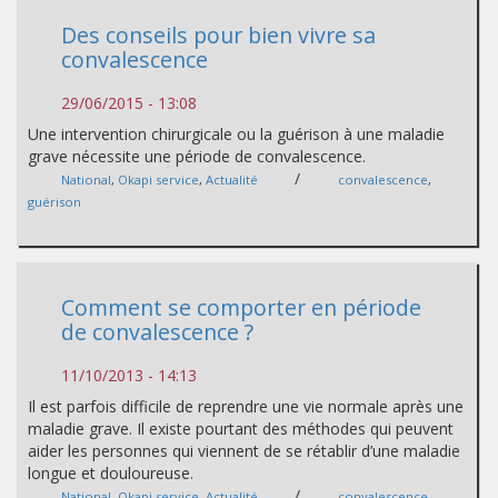
Des conseils pour bien vivre sa
convalescence
29/06/2015 - 13:08
Une intervention chirurgicale ou la guérison à une maladie
grave nécessite une période de convalescence.
/
National
,
Okapi service
,
Actualité
convalescence
,
guérison
Comment se comporter en période
de convalescence ?
11/10/2013 - 14:13
Il est parfois difficile de reprendre une vie normale après une
maladie grave. Il existe pourtant des méthodes qui peuvent
aider les personnes qui viennent de se rétablir d’une maladie
longue et douloureuse.
/
National
,
Okapi service
,
Actualité
convalescence
,