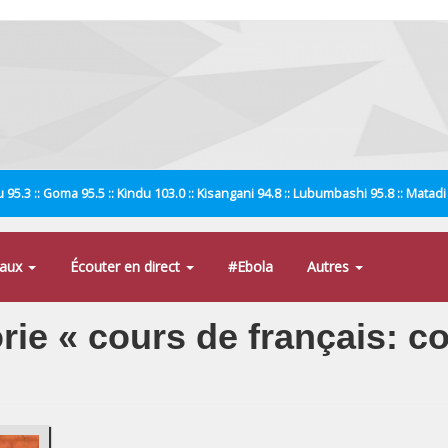
 95.3 :: Goma 95.5 :: Kindu 103.0 :: Kisangani 94.8 :: Lubumbashi 95.8 :: Matad
naux
Écouter en direct
#Ebola
Autres
orie « cours de français: 