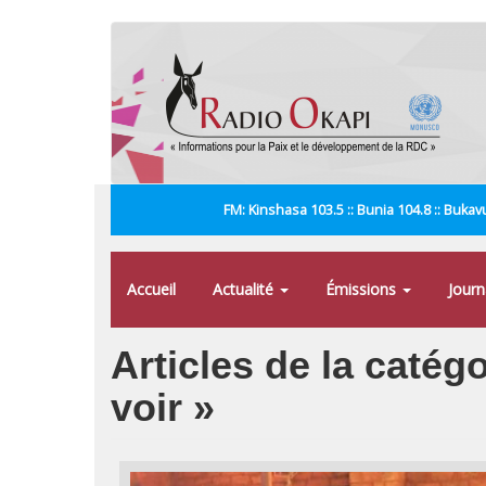
Aller
au
contenu
principal
FM: Kinshasa 103.5 :: Bunia 104.8 :: Bukavu
Accueil
Actualité
Émissions
Jour
Articles de la catég
voir »