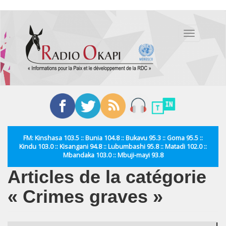
Aller
au
Toggle
contenu
navigation
principal
FM: Kinshasa 103.5 :: Bunia 104.8 :: Bukavu 95.3 :: Goma 95.5 ::
Kindu 103.0 :: Kisangani 94.8 :: Lubumbashi 95.8 :: Matadi 102.0 ::
Mbandaka 103.0 :: Mbuji-mayi 93.8
Articles de la catégorie
« Crimes graves »