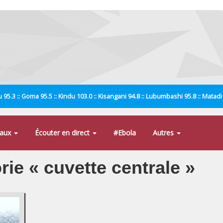
 95.3 :: Goma 95.5 :: Kindu 103.0 :: Kisangani 94.8 :: Lubumbashi 95.8 :: Matad
naux
Écouter en direct
#Ebola
Autres
rie « cuvette centrale »