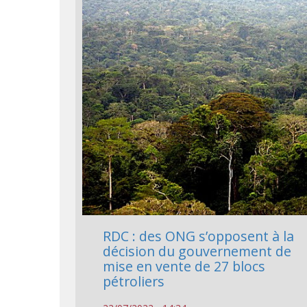
RDC : des ONG s’opposent à la
décision du gouvernement de
mise en vente de 27 blocs
pétroliers