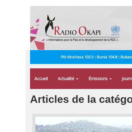
Aller
au
contenu
principal
FM: Kinshasa 103.5 :: Bunia 104.8 :: Bukavu
Accueil
Actualité
Émissions
Jour
Articles de la catégo