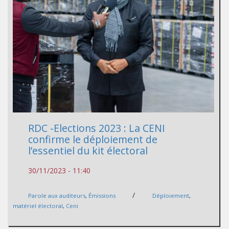
RDC -Elections 2023 : La CENI
confirme le déploiement de
l’essentiel du kit électoral
30/11/2023 - 11:40
/
Parole aux auditeurs
,
Émissions
Déploiement
,
matériel électoral
,
Ceni