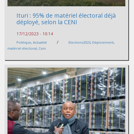
Ituri : 95% de matériel électoral déjà
déployé, selon la CENI
17/12/2023 - 10:14
/
Politique
,
Actualité
Elections2023
,
Déploiement
,
matériel électoral
,
Ceni