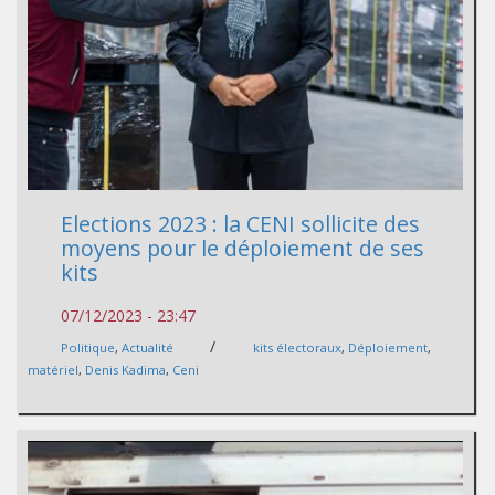
Elections 2023 : la CENI sollicite des
moyens pour le déploiement de ses
kits
07/12/2023 - 23:47
/
Politique
,
Actualité
kits électoraux
,
Déploiement
,
matériel
,
Denis Kadima
,
Ceni