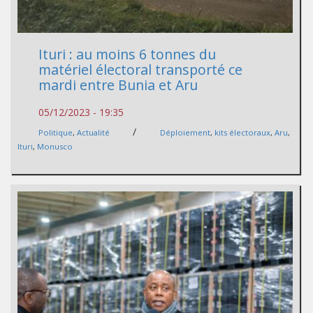
Ituri : au moins 6 tonnes du
matériel électoral transporté ce
mardi entre Bunia et Aru
05/12/2023 - 19:35
/
Politique
,
Actualité
Déploiement
,
kits électoraux
,
Aru
,
Ituri
,
Monusco