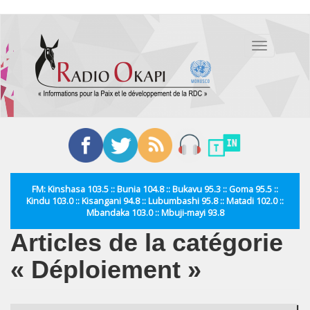
Aller
au
Toggle
contenu
navigation
principal
FM: Kinshasa 103.5 :: Bunia 104.8 :: Bukavu 95.3 :: Goma 95.5 ::
Kindu 103.0 :: Kisangani 94.8 :: Lubumbashi 95.8 :: Matadi 102.0 ::
Mbandaka 103.0 :: Mbuji-mayi 93.8
Articles de la catégorie
« Déploiement »