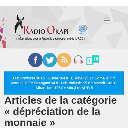
Aller
au
Toggle
contenu
navigation
principal
FM: Kinshasa 103.5 :: Bunia 104.8 :: Bukavu 95.3 :: Goma 95.5 ::
Kindu 103.0 :: Kisangani 94.8 :: Lubumbashi 95.8 :: Matadi 102.0 ::
Mbandaka 103.0 :: Mbuji-mayi 93.8
Articles de la catégorie
« dépréciation de la
monnaie »