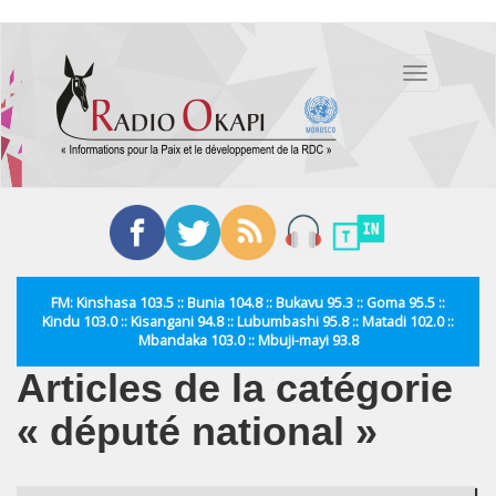
Aller
au
Toggle
contenu
navigation
principal
FM: Kinshasa 103.5 :: Bunia 104.8 :: Bukavu 95.3 :: Goma 95.5 ::
Kindu 103.0 :: Kisangani 94.8 :: Lubumbashi 95.8 :: Matadi 102.0 ::
Mbandaka 103.0 :: Mbuji-mayi 93.8
Articles de la catégorie
« député national »