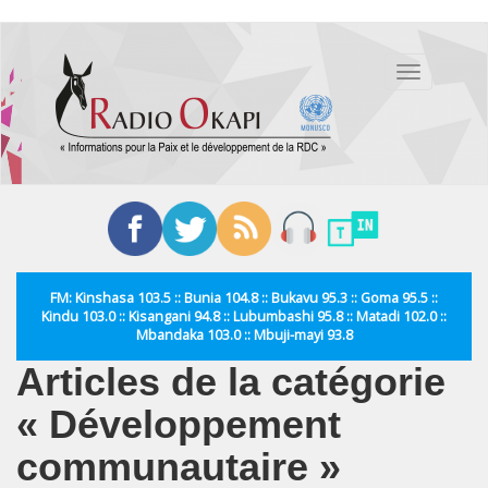
Aller
au
Toggle
contenu
navigation
principal
FM: Kinshasa 103.5 :: Bunia 104.8 :: Bukavu 95.3 :: Goma 95.5 ::
Kindu 103.0 :: Kisangani 94.8 :: Lubumbashi 95.8 :: Matadi 102.0 ::
Mbandaka 103.0 :: Mbuji-mayi 93.8
Articles de la catégorie
« Développement
communautaire »