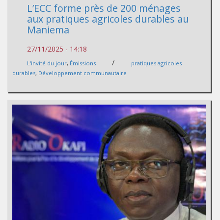
L’ECC forme près de 200 ménages
aux pratiques agricoles durables au
Maniema
27/11/2025 - 14:18
/
L'invité du jour
,
Émissions
pratiques agricoles
durables
,
Développement communautaire