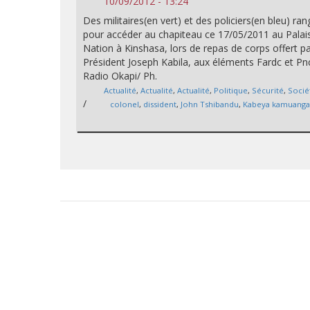
10/09/2012 - 13:24
Des militaires(en vert) et des policiers(en bleu) ra
pour accéder au chapiteau ce 17/05/2011 au Palais
Nation à Kinshasa, lors de repas de corps offert pa
Président Joseph Kabila, aux éléments Fardc et Pn
Radio Okapi/ Ph.
Actualité
,
Actualité
,
Actualité
,
Politique
,
Sécurité
,
Socié
/
colonel
,
dissident
,
John Tshibandu
,
Kabeya kamuang