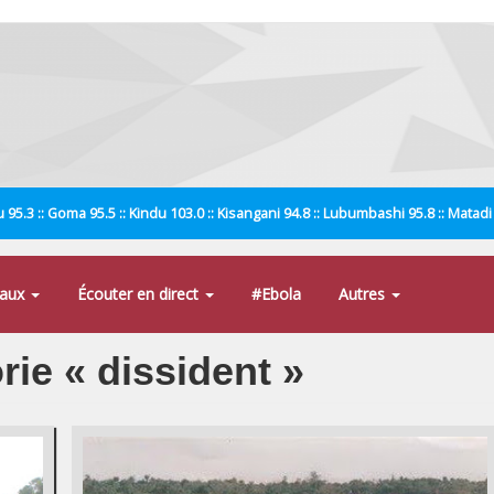
 95.3 :: Goma 95.5 :: Kindu 103.0 :: Kisangani 94.8 :: Lubumbashi 95.8 :: Matad
naux
Écouter en direct
#Ebola
Autres
rie « dissident »