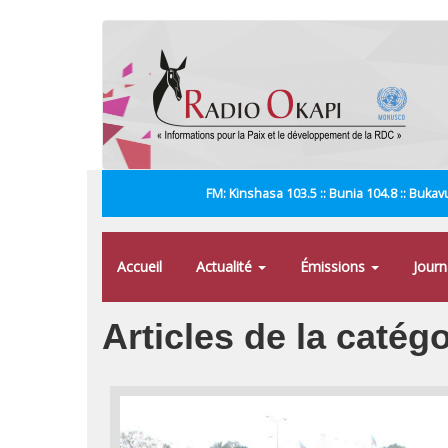
Aller
au
contenu
principal
FM: Kinshasa 103.5 :: Bunia 104.8 :: Bukavu
Accueil
Actualité
Émissions
Jour
Articles de la catégo