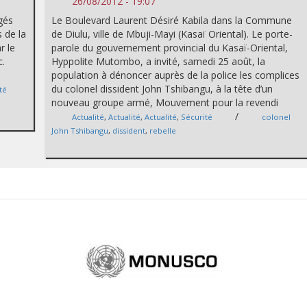
26/08/2012 - 19:07
ngés
Le Boulevard Laurent Désiré Kabila dans la Commune
 de la
de Diulu, ville de Mbuji-Mayi (Kasaï Oriental). Le porte-
r le
parole du gouvernement provincial du Kasaï-Oriental,
c.
Hyppolite Mutombo, a invité, samedi 25 août, la
population à dénoncer auprès de la police les complices
du colonel dissident John Tshibangu, à la tête d’un
té
nouveau groupe armé, Mouvement pour la revendi
a
/
Actualité
,
Actualité
,
Actualité
,
Sécurité
colonel
John Tshibangu
,
dissident
,
rebelle