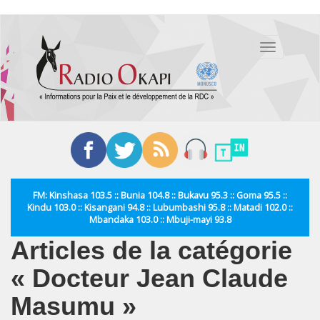
Aller
au
Toggle
contenu
navigation
principal
FM: Kinshasa 103.5 :: Bunia 104.8 :: Bukavu 95.3 :: Goma 95.5 ::
Kindu 103.0 :: Kisangani 94.8 :: Lubumbashi 95.8 :: Matadi 102.0 ::
Mbandaka 103.0 :: Mbuji-mayi 93.8
Articles de la catégorie
« Docteur Jean Claude
Masumu »