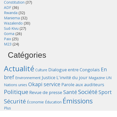
Constitution
(37)
ADF
(36)
Rwanda
(32)
Maniema
(32)
Wazalendo
(30)
Sud-Kivu
(27)
Goma
(26)
Paix
(25)
M23
(24)
Catégories
Actualité
En
Dialogue entre Congolais
Culture
bref
Justice
L'invité du jour
Environnement
Magazine UN
Okapi service
Parole aux auditeurs
Nations unies
Politique
Société
Santé
Sport
Revue de presse
Émissions
Sécurité
Économie
Éducation
Plus