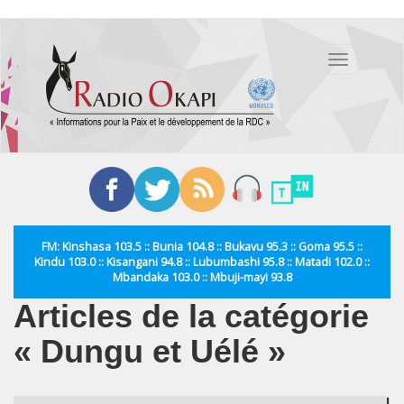
Aller
au
Toggle
contenu
navigation
principal
FM: Kinshasa 103.5 :: Bunia 104.8 :: Bukavu 95.3 :: Goma 95.5 ::
Kindu 103.0 :: Kisangani 94.8 :: Lubumbashi 95.8 :: Matadi 102.0 ::
Mbandaka 103.0 :: Mbuji-mayi 93.8
Articles de la catégorie
« Dungu et Uélé »