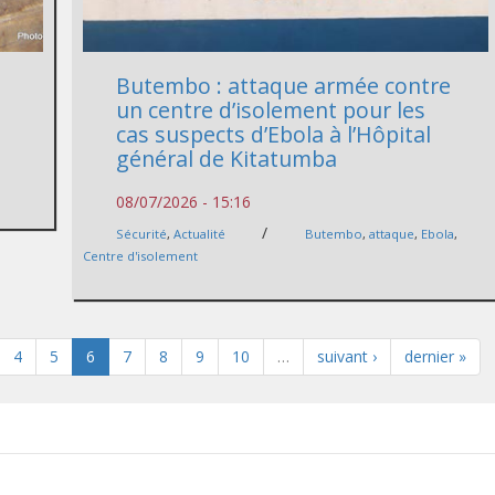
t
Butembo : attaque armée contre
un centre d’isolement pour les
cas suspects d’Ebola à l’Hôpital
général de Kitatumba
08/07/2026 - 15:16
/
Sécurité
,
Actualité
Butembo
,
attaque
,
Ebola
,
Centre d'isolement
4
5
6
7
8
9
10
…
suivant ›
dernier »