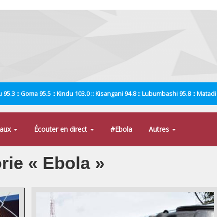
 95.3 :: Goma 95.5 :: Kindu 103.0 :: Kisangani 94.8 :: Lubumbashi 95.8 :: Matad
naux
Écouter en direct
#Ebola
Autres
orie « Ebola »