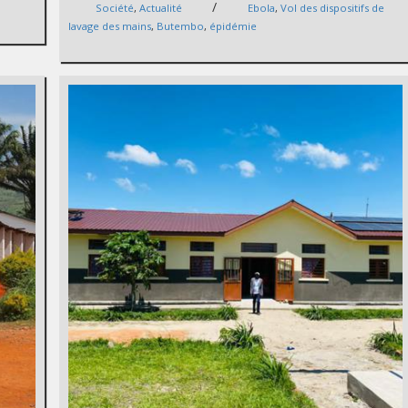
/
Société
,
Actualité
Ebola
,
Vol des dispositifs de
lavage des mains
,
Butembo
,
épidémie