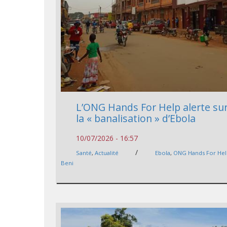
L’ONG Hands For Help alerte su
la « banalisation » d’Ebola
10/07/2026 - 16:57
/
Santé
,
Actualité
Ebola
,
ONG Hands For He
Beni