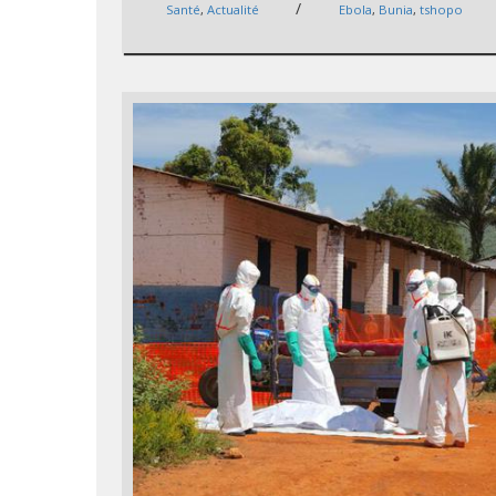
/
Santé
,
Actualité
Ebola
,
Bunia
,
tshopo