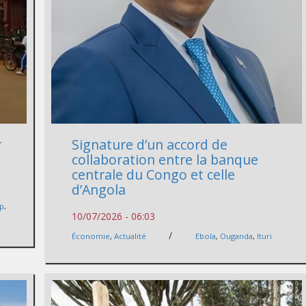
r
Signature d’un accord de
collaboration entre la banque
centrale du Congo et celle
d’Angola
lp
,
10/07/2026 - 06:03
/
Économie
,
Actualité
Ebola
,
Ouganda
,
Ituri