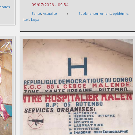
09/07/2026 - 09:54
locales
,
/
Santé
,
Actualité
Ebola
,
enterrement
,
épidémie
,
Ituri
,
Lopa