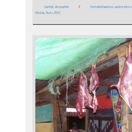
/
Santé
,
Actualité
Sensibilisation
,
autorites 
Ebola
,
Ituri
,
RDC