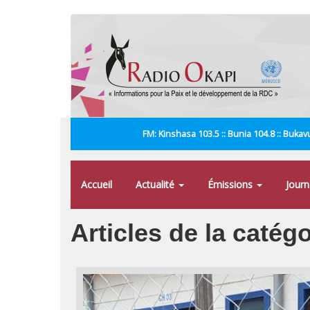
Aller
au
contenu
principal
FM: Kinshasa 103.5 :: Bunia 104.8 :: Bukavu
Accueil
Actualité
Émissions
Jour
Articles de la catég