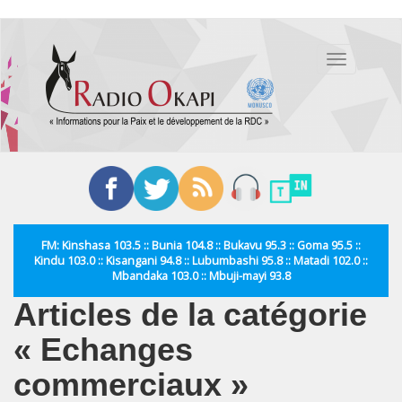
Aller
au
Toggle
contenu
navigation
principal
FM: Kinshasa 103.5 :: Bunia 104.8 :: Bukavu 95.3 :: Goma 95.5 ::
Kindu 103.0 :: Kisangani 94.8 :: Lubumbashi 95.8 :: Matadi 102.0 ::
Mbandaka 103.0 :: Mbuji-mayi 93.8
Articles de la catégorie
« Echanges
commerciaux »