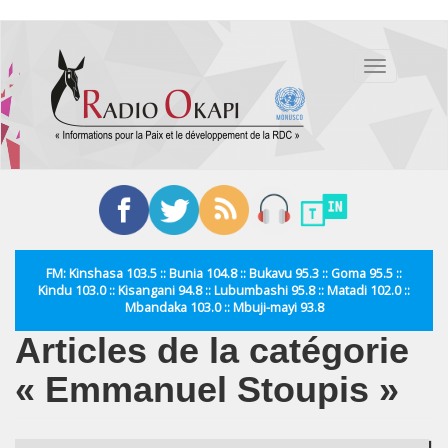
Aller
au
Toggle
contenu
navigation
principal
FM: Kinshasa 103.5 :: Bunia 104.8 :: Bukavu 95.3 :: Goma 95.5 ::
Kindu 103.0 :: Kisangani 94.8 :: Lubumbashi 95.8 :: Matadi 102.0 ::
Mbandaka 103.0 :: Mbuji-mayi 93.8
Articles de la catégorie
« Emmanuel Stoupis »