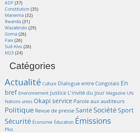
ADF
(37)
Constitution
(35)
Maniema
(32)
Rwanda
(31)
Wazalendo
(29)
Goma
(26)
Paix
(26)
Sud-Kivu
(26)
M23
(24)
Catégories
Actualité
En
Dialogue entre Congolais
Culture
bref
Justice
L'invité du jour
Environnement
Magazine UN
Okapi service
Parole aux auditeurs
Nations unies
Politique
Société
Santé
Sport
Revue de presse
Émissions
Sécurité
Économie
Éducation
Plus