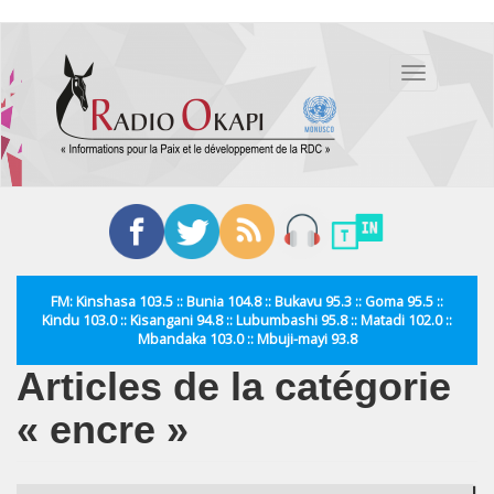
Aller
au
Toggle
contenu
navigation
principal
FM: Kinshasa 103.5 :: Bunia 104.8 :: Bukavu 95.3 :: Goma 95.5 ::
Kindu 103.0 :: Kisangani 94.8 :: Lubumbashi 95.8 :: Matadi 102.0 ::
Mbandaka 103.0 :: Mbuji-mayi 93.8
Articles de la catégorie
« encre »