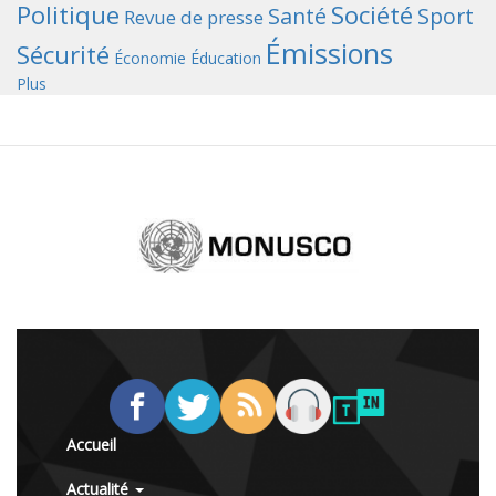
Politique
Société
Santé
Sport
Revue de presse
Émissions
Sécurité
Économie
Éducation
Plus
Accueil
Actualité