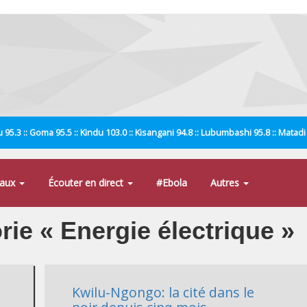
 95.3 :: Goma 95.5 :: Kindu 103.0 :: Kisangani 94.8 :: Lubumbashi 95.8 :: Matad
naux
Écouter en direct
#Ebola
Autres
orie « Energie électrique »
Kwilu-Ngongo: la cité dans le