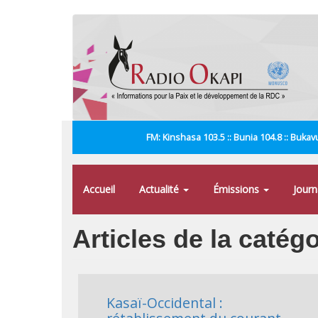
Aller
au
contenu
principal
FM: Kinshasa 103.5 :: Bunia 104.8 :: Bukavu
Accueil
Actualité
Émissions
Jour
Articles de la catég
Kasaï-Occidental :