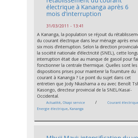
rétablissement du courant
électrique à Kananga après 6
mois d’interruption
31/03/2011 - 13:41
A Kananga, la population se réjouit du rétablissem
du courant électrique dans leur ménage après env
six mois d’interruption. Selon la direction provincia
la société nationale d’électricité (SNEL), cette long
interruption était due au manque de gasoil pour fa
fonctionner la centrale thermique. Quelles sont les
dispositions prises pour maintenir la fourniture du
courant à Kananga ? Le point du sujet dans cet
entretien que Jody Nkashama a eu avec Benoît Ts
Kasongo, directeur provincial de la SNEL/Kasaï-
Occidental.
/
Actualité
,
Okapi service
Courant électriqu
Energie électrique
,
Kananga
Mbuji Mayi: intensification du vo