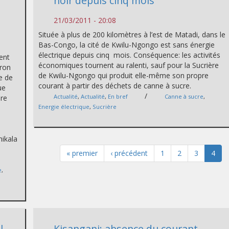
noir depuis cinq mois
21/03/2011 - 20:08
Située à plus de 200 kilomètres à l’est de Matadi, dans le
Bas-Congo, la cité de Kwilu-Ngongo est sans énergie
électrique depuis cinq mois. Conséquence: les activités
ent
économiques tournent au ralenti, sauf pour la Sucrière
iron
de Kwilu-Ngongo qui produit elle-même son propre
le de
courant à partir des déchets de canne à sucre.
ue
/
Actualité
,
Actualité
,
En bref
Canne à sucre
,
ire
Energie électrique
,
Sucrière
hikala
« premier
‹ précédent
1
2
3
4
e
,
l
Kisangani: absence du courant