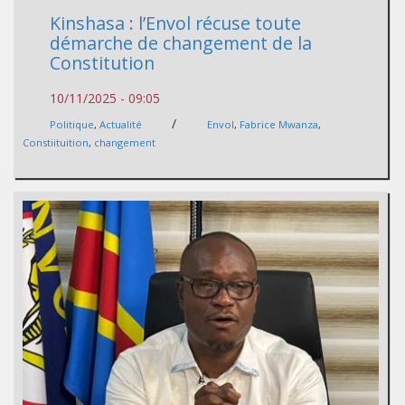
Kinshasa : l’Envol récuse toute
démarche de changement de la
Constitution
10/11/2025 - 09:05
/
Politique
,
Actualité
Envol
,
Fabrice Mwanza
,
Constiituition
,
changement