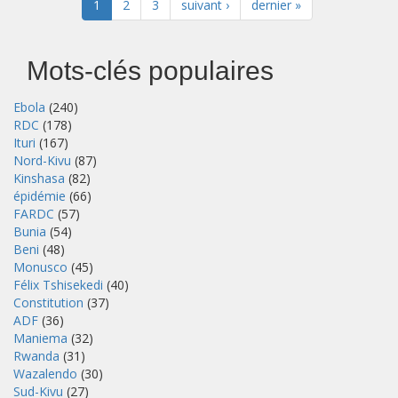
1
2
3
suivant ›
dernier »
Mots-clés populaires
Ebola
(240)
RDC
(178)
Ituri
(167)
Nord-Kivu
(87)
Kinshasa
(82)
épidémie
(66)
FARDC
(57)
Bunia
(54)
Beni
(48)
Monusco
(45)
Félix Tshisekedi
(40)
Constitution
(37)
ADF
(36)
Maniema
(32)
Rwanda
(31)
Wazalendo
(30)
Sud-Kivu
(27)