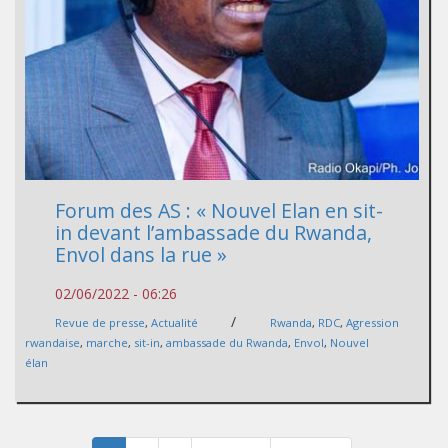
Forum des AS : « Nouvel Elan en sit-
in devant l’ambassade du Rwanda,
Envol dans la rue »
02/06/2022 - 06:26
/
Revue de presse
,
Actualité
Rwanda
,
RDC
,
Agression
rwandaise
,
marche
,
sit-in
,
ambassade du Rwanda
,
Envol
,
Nouvel
élan