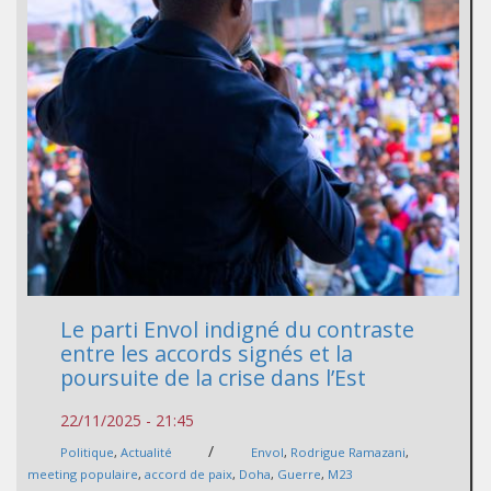
Le parti Envol indigné du contraste
entre les accords signés et la
poursuite de la crise dans l’Est
22/11/2025 - 21:45
/
Politique
,
Actualité
Envol
,
Rodrigue Ramazani
,
meeting populaire
,
accord de paix
,
Doha
,
Guerre
,
M23