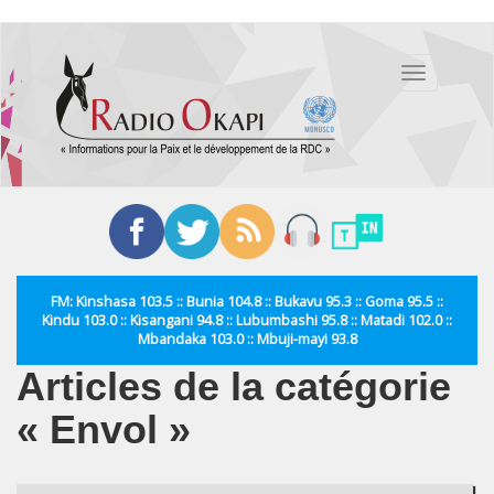
Aller
au
Toggle
contenu
navigation
principal
FM: Kinshasa 103.5 :: Bunia 104.8 :: Bukavu 95.3 :: Goma 95.5 ::
Kindu 103.0 :: Kisangani 94.8 :: Lubumbashi 95.8 :: Matadi 102.0 ::
Mbandaka 103.0 :: Mbuji-mayi 93.8
Articles de la catégorie
« Envol »