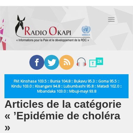
Aller
au
Toggle
contenu
navigation
principal
FM: Kinshasa 103.5 :: Bunia 104.8 :: Bukavu 95.3 :: Goma 95.5 ::
Kindu 103.0 :: Kisangani 94.8 :: Lubumbashi 95.8 :: Matadi 102.0 ::
Mbandaka 103.0 :: Mbuji-mayi 93.8
Articles de la catégorie
« ’Epidémie de choléra
»