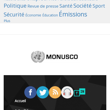
Politique
Société
Santé
Sport
Revue de presse
Émissions
Sécurité
Économie
Éducation
Plus
Accueil