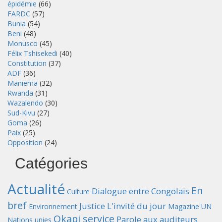
épidémie
(66)
FARDC
(57)
Bunia
(54)
Beni
(48)
Monusco
(45)
Félix Tshisekedi
(40)
Constitution
(37)
ADF
(36)
Maniema
(32)
Rwanda
(31)
Wazalendo
(30)
Sud-Kivu
(27)
Goma
(26)
Paix
(25)
Opposition
(24)
Catégories
Actualité
En
Dialogue entre Congolais
Culture
bref
Justice
L'invité du jour
Environnement
Magazine UN
Okapi service
Parole aux auditeurs
Nations unies