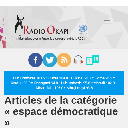
Aller
au
Toggle
contenu
navigation
principal
FM: Kinshasa 103.5 :: Bunia 104.8 :: Bukavu 95.3 :: Goma 95.5 ::
Kindu 103.0 :: Kisangani 94.8 :: Lubumbashi 95.8 :: Matadi 102.0 ::
Mbandaka 103.0 :: Mbuji-mayi 93.8
Articles de la catégorie
« espace démocratique
»