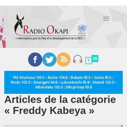
Aller
au
Toggle
contenu
navigation
principal
FM: Kinshasa 103.5 :: Bunia 104.8 :: Bukavu 95.3 :: Goma 95.5 ::
Kindu 103.0 :: Kisangani 94.8 :: Lubumbashi 95.8 :: Matadi 102.0 ::
Mbandaka 103.0 :: Mbuji-mayi 93.8
Articles de la catégorie
« Freddy Kabeya »