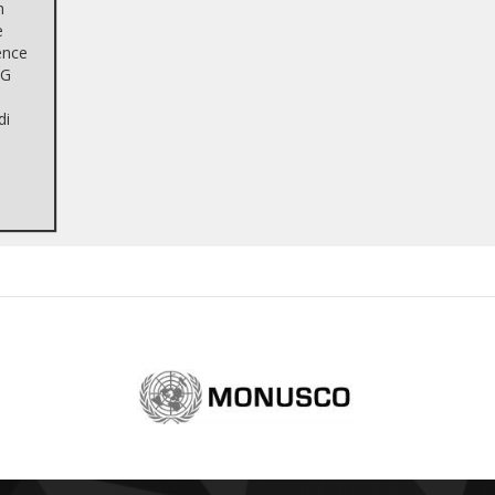
n
e
ence
NG
di