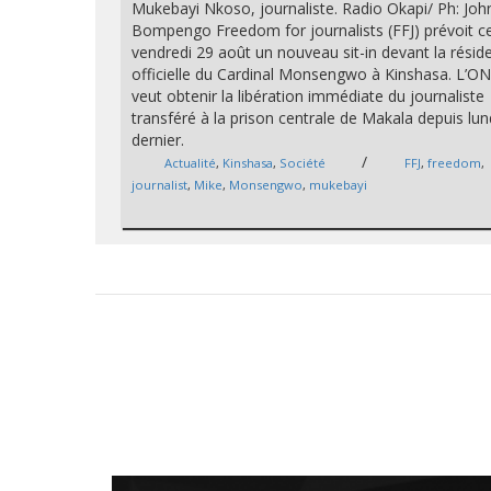
Mukebayi Nkoso, journaliste. Radio Okapi/ Ph: Joh
Bompengo Freedom for journalists (FFJ) prévoit c
vendredi 29 août un nouveau sit-in devant la résid
officielle du Cardinal Monsengwo à Kinshasa. L’O
veut obtenir la libération immédiate du journaliste
transféré à la prison centrale de Makala depuis lun
dernier.
/
Actualité
,
Kinshasa
,
Société
FFJ
,
freedom
,
journalist
,
Mike
,
Monsengwo
,
mukebayi