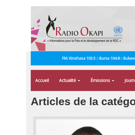
Aller
au
contenu
principal
FM: Kinshasa 103.5 :: Bunia 104.8 :: Bukavu
Accueil
Actualité
Émissions
Jour
Articles de la catég