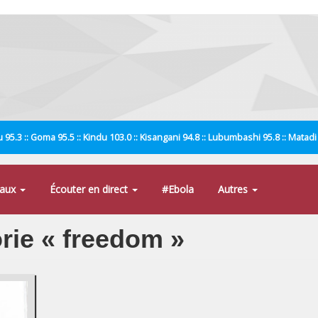
 95.3 :: Goma 95.5 :: Kindu 103.0 :: Kisangani 94.8 :: Lubumbashi 95.8 :: Matad
naux
Écouter en direct
#Ebola
Autres
orie « freedom »