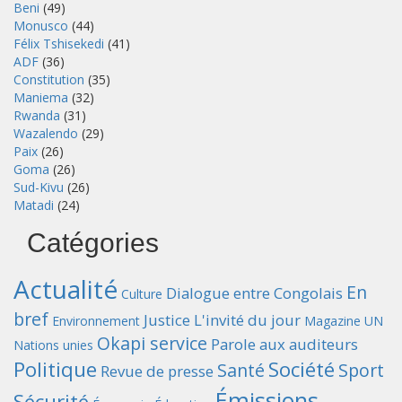
Beni
(49)
Monusco
(44)
Félix Tshisekedi
(41)
ADF
(36)
Constitution
(35)
Maniema
(32)
Rwanda
(31)
Wazalendo
(29)
Paix
(26)
Goma
(26)
Sud-Kivu
(26)
Matadi
(24)
Catégories
Actualité
En
Dialogue entre Congolais
Culture
bref
Justice
L'invité du jour
Environnement
Magazine UN
Okapi service
Parole aux auditeurs
Nations unies
Politique
Société
Santé
Sport
Revue de presse
Émissions
Sécurité