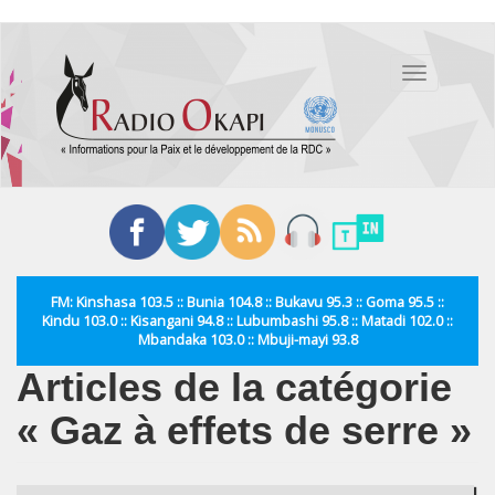
Aller
au
Toggle
contenu
navigation
principal
FM: Kinshasa 103.5 :: Bunia 104.8 :: Bukavu 95.3 :: Goma 95.5 ::
Kindu 103.0 :: Kisangani 94.8 :: Lubumbashi 95.8 :: Matadi 102.0 ::
Mbandaka 103.0 :: Mbuji-mayi 93.8
Articles de la catégorie
« Gaz à effets de serre »