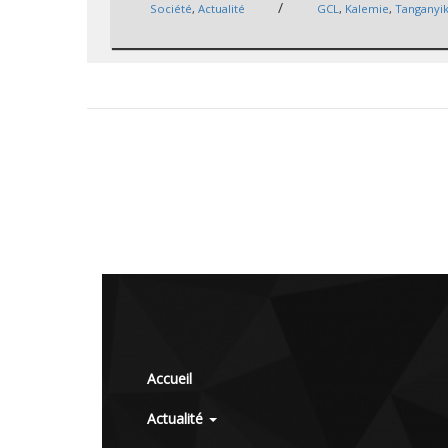
/
Société
,
Actualité
GCL
,
Kalemie
,
Tanganyi
Accueil
Actualité