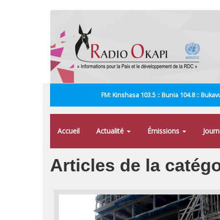
Aller
au
contenu
principal
FM: Kinshasa 103.5 :: Bunia 104.8 :: Bukavu
Accueil
Actualité
Émissions
Jour
Articles de la catég