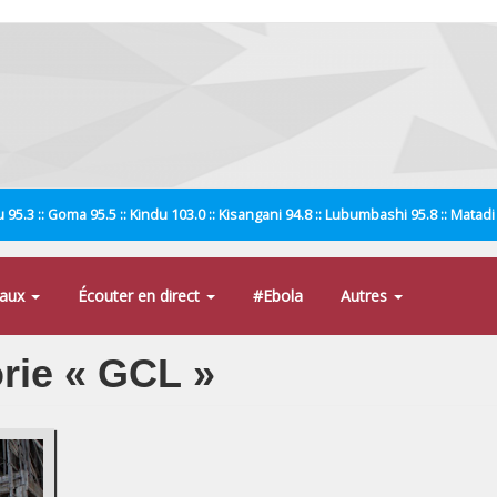
 95.3 :: Goma 95.5 :: Kindu 103.0 :: Kisangani 94.8 :: Lubumbashi 95.8 :: Matad
naux
Écouter en direct
#Ebola
Autres
orie « GCL »