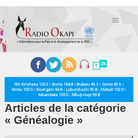
Aller
au
Toggle
contenu
navigation
principal
FM: Kinshasa 103.5 :: Bunia 104.8 :: Bukavu 95.3 :: Goma 95.5 ::
Kindu 103.0 :: Kisangani 94.8 :: Lubumbashi 95.8 :: Matadi 102.0 ::
Mbandaka 103.0 :: Mbuji-mayi 93.8
Articles de la catégorie
« Généalogie »