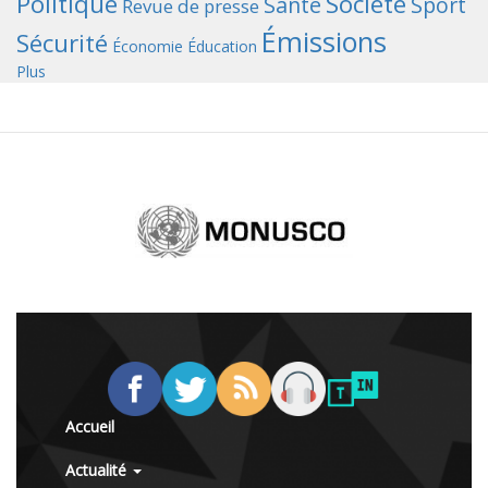
Politique
Société
Santé
Sport
Revue de presse
Émissions
Sécurité
Économie
Éducation
Plus
Accueil
Actualité