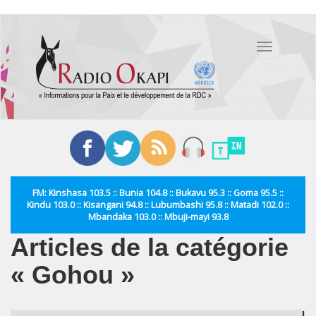
Aller
au
Toggle
contenu
navigation
principal
FM: Kinshasa 103.5 :: Bunia 104.8 :: Bukavu 95.3 :: Goma 95.5 ::
Kindu 103.0 :: Kisangani 94.8 :: Lubumbashi 95.8 :: Matadi 102.0 ::
Mbandaka 103.0 :: Mbuji-mayi 93.8
Articles de la catégorie
« Gohou »