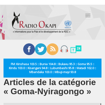
Aller
au
Toggle
contenu
navigation
principal
FM: Kinshasa 103.5 :: Bunia 104.8 :: Bukavu 95.3 :: Goma 95.5 ::
Kindu 103.0 :: Kisangani 94.8 :: Lubumbashi 95.8 :: Matadi 102.0 ::
Mbandaka 103.0 :: Mbuji-mayi 93.8
Articles de la catégorie
« Goma-Nyiragongo »