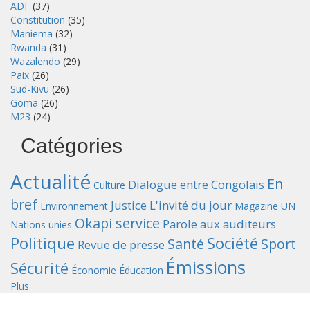
ADF
(37)
Constitution
(35)
Maniema
(32)
Rwanda
(31)
Wazalendo
(29)
Paix
(26)
Sud-Kivu
(26)
Goma
(26)
M23
(24)
Catégories
Actualité
En
Dialogue entre Congolais
Culture
bref
Justice
L'invité du jour
Environnement
Magazine UN
Okapi service
Parole aux auditeurs
Nations unies
Politique
Société
Santé
Sport
Revue de presse
Émissions
Sécurité
Économie
Éducation
Plus