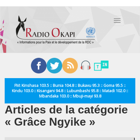
Aller
au
Toggle
contenu
navigation
principal
FM: Kinshasa 103.5 :: Bunia 104.8 :: Bukavu 95.3 :: Goma 95.5 ::
Kindu 103.0 :: Kisangani 94.8 :: Lubumbashi 95.8 :: Matadi 102.0 ::
Mbandaka 103.0 :: Mbuji-mayi 93.8
Articles de la catégorie
« Grâce Ngyike »