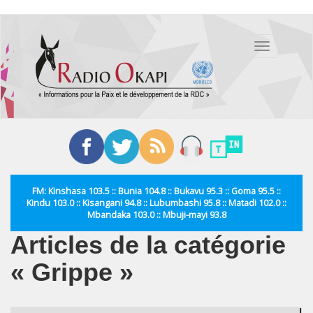
Aller
au
Toggle
contenu
navigation
principal
FM: Kinshasa 103.5 :: Bunia 104.8 :: Bukavu 95.3 :: Goma 95.5 ::
Kindu 103.0 :: Kisangani 94.8 :: Lubumbashi 95.8 :: Matadi 102.0 ::
Mbandaka 103.0 :: Mbuji-mayi 93.8
Articles de la catégorie
« Grippe »