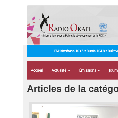
Aller
au
contenu
principal
FM: Kinshasa 103.5 :: Bunia 104.8 :: Bukavu
Accueil
Actualité
Émissions
Jour
Articles de la catégo