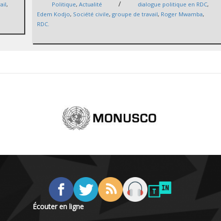
/
ail
,
Politique
,
Actualité
dialogue politique en RDC
,
Edem Kodjo
,
Société civile
,
groupe de travail
,
Roger Mwamba
,
RDC.
Écouter en ligne