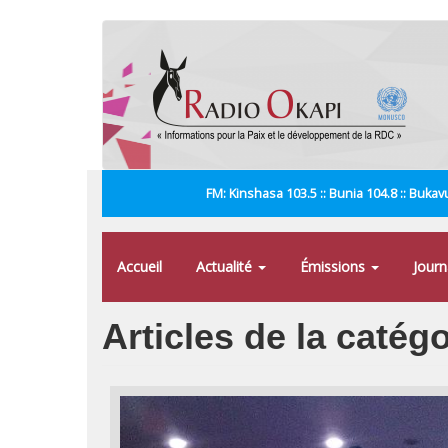
Aller
au
contenu
principal
FM: Kinshasa 103.5 :: Bunia 104.8 :: Bukavu
Accueil
Actualité
Émissions
Jour
Articles de la catég