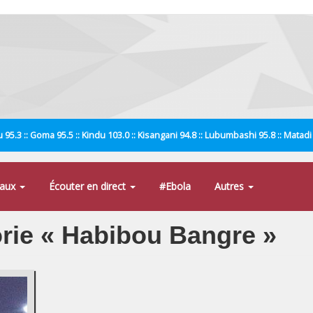
 95.3 :: Goma 95.5 :: Kindu 103.0 :: Kisangani 94.8 :: Lubumbashi 95.8 :: Matad
naux
Écouter en direct
#Ebola
Autres
orie « Habibou Bangre »