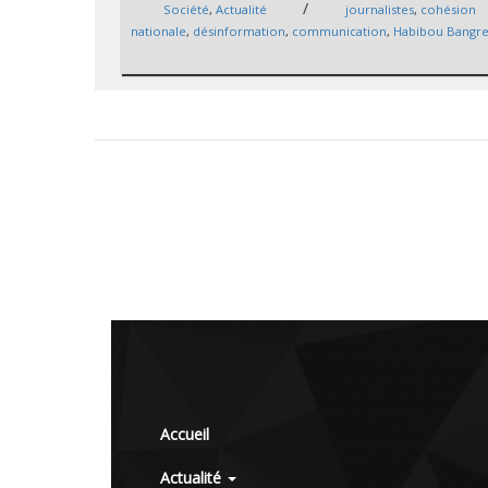
/
Société
,
Actualité
journalistes
,
cohésion
nationale
,
désinformation
,
communication
,
Habibou Bangr
Accueil
Actualité