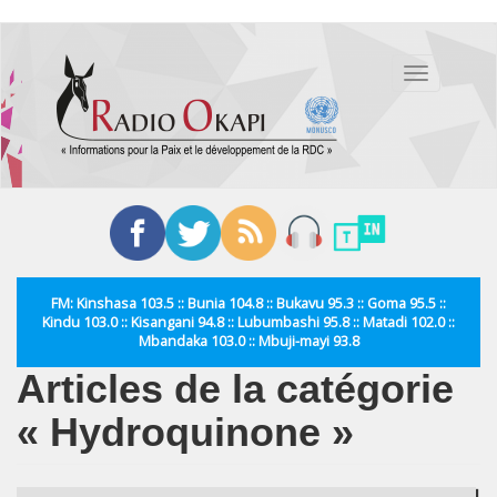
Aller
au
Toggle
contenu
navigation
principal
FM: Kinshasa 103.5 :: Bunia 104.8 :: Bukavu 95.3 :: Goma 95.5 ::
Kindu 103.0 :: Kisangani 94.8 :: Lubumbashi 95.8 :: Matadi 102.0 ::
Mbandaka 103.0 :: Mbuji-mayi 93.8
Articles de la catégorie
« Hydroquinone »