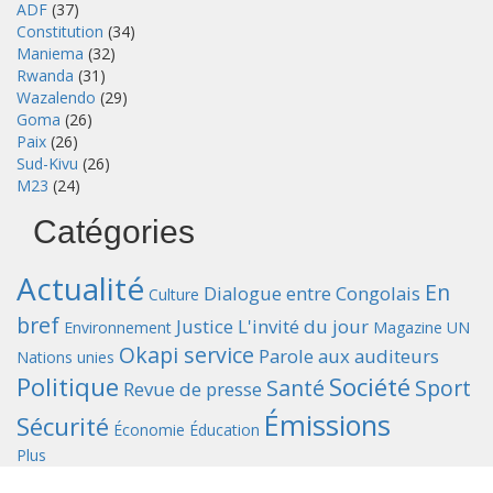
ADF
(37)
Constitution
(34)
Maniema
(32)
Rwanda
(31)
Wazalendo
(29)
Goma
(26)
Paix
(26)
Sud-Kivu
(26)
M23
(24)
Catégories
Actualité
En
Dialogue entre Congolais
Culture
bref
Justice
L'invité du jour
Environnement
Magazine UN
Okapi service
Parole aux auditeurs
Nations unies
Politique
Société
Santé
Sport
Revue de presse
Émissions
Sécurité
Économie
Éducation
Plus