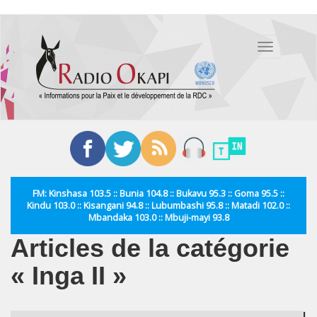
Aller
au
Toggle
contenu
navigation
principal
FM: Kinshasa 103.5 :: Bunia 104.8 :: Bukavu 95.3 :: Goma 95.5 ::
Kindu 103.0 :: Kisangani 94.8 :: Lubumbashi 95.8 :: Matadi 102.0 ::
Mbandaka 103.0 :: Mbuji-mayi 93.8
Articles de la catégorie
« Inga II »