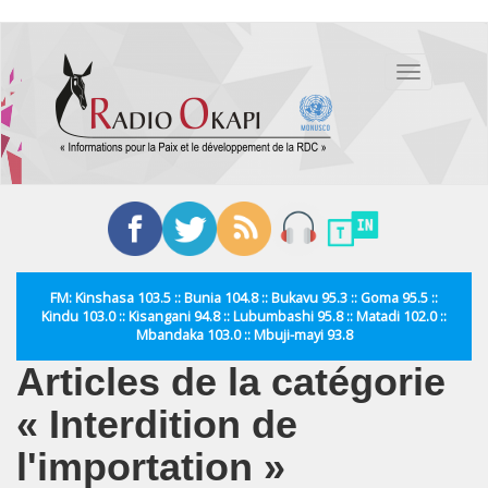
Aller
au
Toggle
contenu
navigation
principal
FM: Kinshasa 103.5 :: Bunia 104.8 :: Bukavu 95.3 :: Goma 95.5 ::
Kindu 103.0 :: Kisangani 94.8 :: Lubumbashi 95.8 :: Matadi 102.0 ::
Mbandaka 103.0 :: Mbuji-mayi 93.8
Articles de la catégorie
« Interdition de
l'importation »