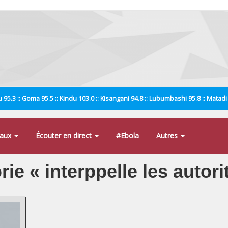
 95.3 :: Goma 95.5 :: Kindu 103.0 :: Kisangani 94.8 :: Lubumbashi 95.8 :: Matad
naux
Écouter en direct
#Ebola
Autres
rie « interppelle les autori