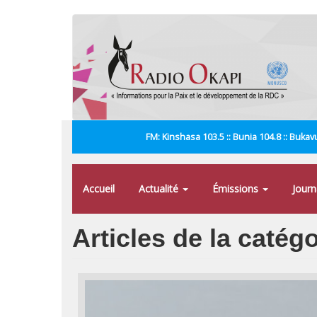
Aller
au
contenu
principal
FM: Kinshasa 103.5 :: Bunia 104.8 :: Bukavu
Accueil
Actualité
Émissions
Jour
Articles de la catégo