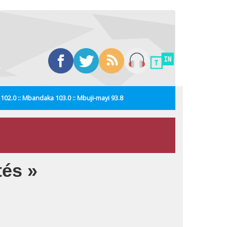
i 102.0 :: Mbandaka 103.0 :: Mbuji-mayi 93.8
tés »