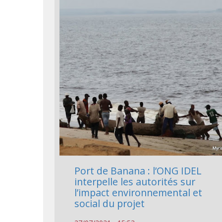
Port de Banana : l’ONG IDEL
interpelle les autorités sur
l’impact environnemental et
social du projet