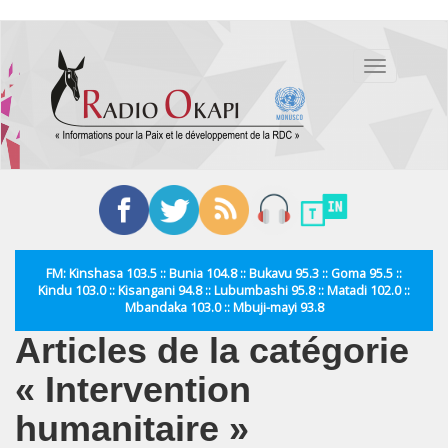
Aller
au
Toggle
contenu
navigation
principal
FM: Kinshasa 103.5 :: Bunia 104.8 :: Bukavu 95.3 :: Goma 95.5 ::
Kindu 103.0 :: Kisangani 94.8 :: Lubumbashi 95.8 :: Matadi 102.0 ::
Mbandaka 103.0 :: Mbuji-mayi 93.8
Articles de la catégorie
« Intervention
humanitaire »