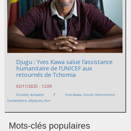
Djugu : Yves Kawa salue l’assistance
humanitaire de l’UNICEF aux
retournés de Tchomia
02/11/2025 - 12:09
/
Société
,
Actualité
Yves Kawa
,
Unicef
,
Intervention
humanitaire
,
déplacés
,
Ituri
Mots-clés populaires