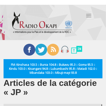
Aller
au
Toggle
contenu
navigation
principal
FM: Kinshasa 103.5 :: Bunia 104.8 :: Bukavu 95.3 :: Goma 95.5 ::
Kindu 103.0 :: Kisangani 94.8 :: Lubumbashi 95.8 :: Matadi 102.0 ::
Mbandaka 103.0 :: Mbuji-mayi 93.8
Articles de la catégorie
« JP »