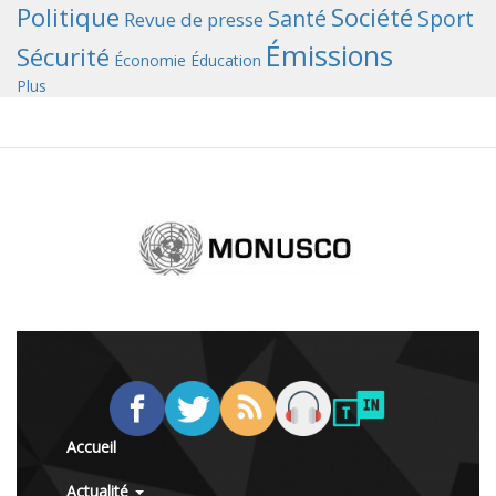
Politique
Société
Santé
Sport
Revue de presse
Émissions
Sécurité
Économie
Éducation
Plus
Accueil
Actualité