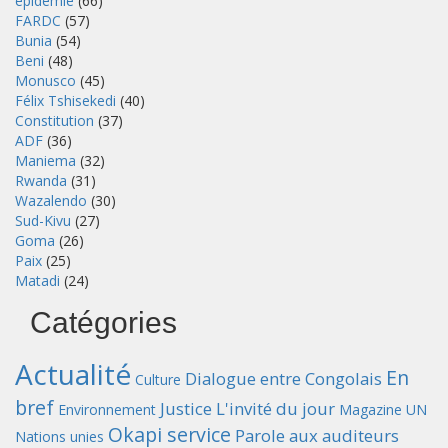
épidémie
(66)
FARDC
(57)
Bunia
(54)
Beni
(48)
Monusco
(45)
Félix Tshisekedi
(40)
Constitution
(37)
ADF
(36)
Maniema
(32)
Rwanda
(31)
Wazalendo
(30)
Sud-Kivu
(27)
Goma
(26)
Paix
(25)
Matadi
(24)
Catégories
Actualité
En
Dialogue entre Congolais
Culture
bref
Justice
L'invité du jour
Environnement
Magazine UN
Okapi service
Parole aux auditeurs
Nations unies