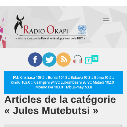
Aller
au
Toggle
contenu
navigation
principal
FM: Kinshasa 103.5 :: Bunia 104.8 :: Bukavu 95.3 :: Goma 95.5 ::
Kindu 103.0 :: Kisangani 94.8 :: Lubumbashi 95.8 :: Matadi 102.0 ::
Mbandaka 103.0 :: Mbuji-mayi 93.8
Articles de la catégorie
« Jules Mutebutsi »