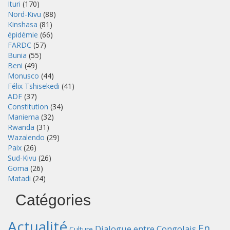
Ituri
(170)
Nord-Kivu
(88)
Kinshasa
(81)
épidémie
(66)
FARDC
(57)
Bunia
(55)
Beni
(49)
Monusco
(44)
Félix Tshisekedi
(41)
ADF
(37)
Constitution
(34)
Maniema
(32)
Rwanda
(31)
Wazalendo
(29)
Paix
(26)
Sud-Kivu
(26)
Goma
(26)
Matadi
(24)
Catégories
Actualité
En
Dialogue entre Congolais
Culture