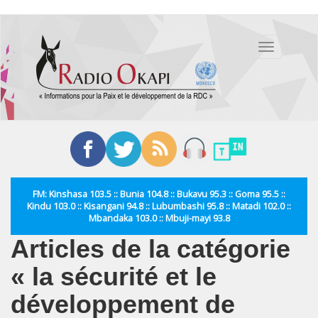
Aller
au
Toggle
contenu
navigation
principal
FM: Kinshasa 103.5 :: Bunia 104.8 :: Bukavu 95.3 :: Goma 95.5 ::
Kindu 103.0 :: Kisangani 94.8 :: Lubumbashi 95.8 :: Matadi 102.0 ::
Mbandaka 103.0 :: Mbuji-mayi 93.8
Articles de la catégorie
« la sécurité et le
développement de