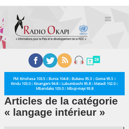
Aller
au
Toggle
contenu
navigation
principal
FM: Kinshasa 103.5 :: Bunia 104.8 :: Bukavu 95.3 :: Goma 95.5 ::
Kindu 103.0 :: Kisangani 94.8 :: Lubumbashi 95.8 :: Matadi 102.0 ::
Mbandaka 103.0 :: Mbuji-mayi 93.8
Articles de la catégorie
« langage intérieur »