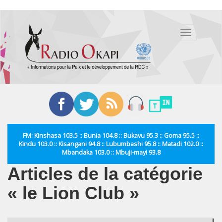
Aller
au
Toggle
contenu
navigation
principal
FM: Kinshasa 103.5 :: Bunia 104.8 :: Bukavu 95.3 :: Goma 95.5 ::
Kindu 103.0 :: Kisangani 94.8 :: Lubumbashi 95.8 :: Matadi 102.0 ::
Mbandaka 103.0 :: Mbuji-mayi 93.8
Articles de la catégorie
« le Lion Club »