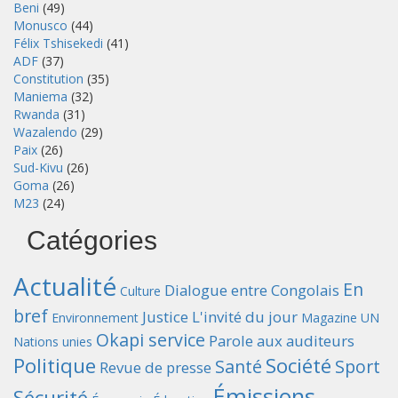
Beni
(49)
Monusco
(44)
Félix Tshisekedi
(41)
ADF
(37)
Constitution
(35)
Maniema
(32)
Rwanda
(31)
Wazalendo
(29)
Paix
(26)
Sud-Kivu
(26)
Goma
(26)
M23
(24)
Catégories
Actualité
En
Dialogue entre Congolais
Culture
bref
Justice
L'invité du jour
Environnement
Magazine UN
Okapi service
Parole aux auditeurs
Nations unies
Politique
Société
Santé
Sport
Revue de presse
Émissions
Sécurité