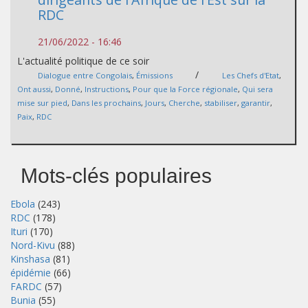
RDC
21/06/2022 - 16:46
L'actualité politique de ce soir
/
Dialogue entre Congolais
,
Émissions
Les Chefs d'Etat
,
Ont aussi
,
Donné
,
Instructions
,
Pour que la Force régionale
,
Qui sera
mise sur pied
,
Dans les prochains
,
Jours
,
Cherche
,
stabiliser
,
garantir
,
Paix
,
RDC
Mots-clés populaires
Ebola
(243)
RDC
(178)
Ituri
(170)
Nord-Kivu
(88)
Kinshasa
(81)
épidémie
(66)
FARDC
(57)
Bunia
(55)