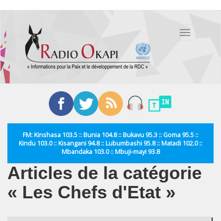
Aller
au
Toggle
contenu
navigation
principal
FM: Kinshasa 103.5 :: Bunia 104.8 :: Bukavu 95.3 :: Goma 95.5 ::
Kindu 103.0 :: Kisangani 94.8 :: Lubumbashi 95.8 :: Matadi 102.0 ::
Mbandaka 103.0 :: Mbuji-mayi 93.8
Articles de la catégorie
« Les Chefs d'Etat »