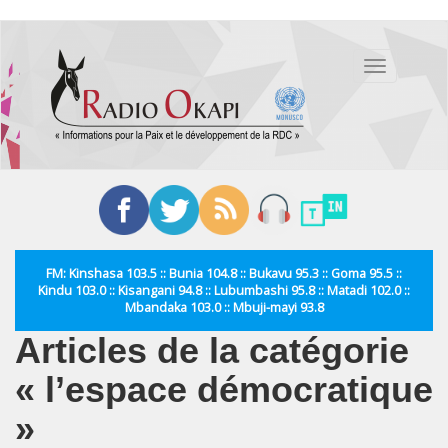
Aller
au
Toggle
contenu
navigation
principal
FM: Kinshasa 103.5 :: Bunia 104.8 :: Bukavu 95.3 :: Goma 95.5 ::
Kindu 103.0 :: Kisangani 94.8 :: Lubumbashi 95.8 :: Matadi 102.0 ::
Mbandaka 103.0 :: Mbuji-mayi 93.8
Articles de la catégorie
« l’espace démocratique
»