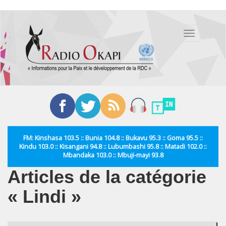
Aller
au
Toggle
contenu
navigation
principal
FM: Kinshasa 103.5 :: Bunia 104.8 :: Bukavu 95.3 :: Goma 95.5 ::
Kindu 103.0 :: Kisangani 94.8 :: Lubumbashi 95.8 :: Matadi 102.0 ::
Mbandaka 103.0 :: Mbuji-mayi 93.8
Articles de la catégorie
« Lindi »