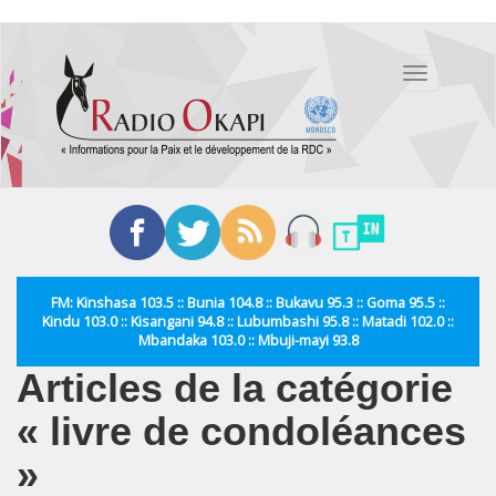
Aller
au
Toggle
contenu
navigation
principal
FM: Kinshasa 103.5 :: Bunia 104.8 :: Bukavu 95.3 :: Goma 95.5 ::
Kindu 103.0 :: Kisangani 94.8 :: Lubumbashi 95.8 :: Matadi 102.0 ::
Mbandaka 103.0 :: Mbuji-mayi 93.8
Articles de la catégorie
« livre de condoléances
»