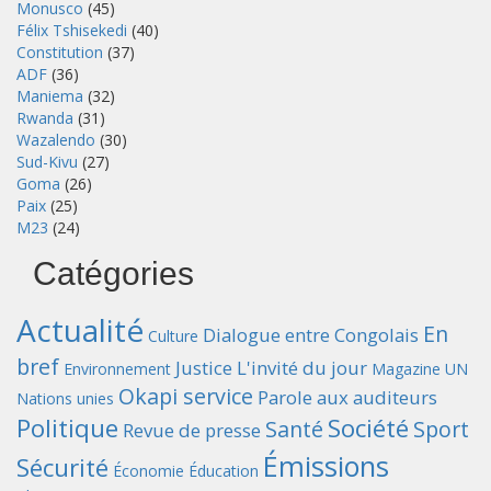
Monusco
(45)
Félix Tshisekedi
(40)
Constitution
(37)
ADF
(36)
Maniema
(32)
Rwanda
(31)
Wazalendo
(30)
Sud-Kivu
(27)
Goma
(26)
Paix
(25)
M23
(24)
Catégories
Actualité
En
Dialogue entre Congolais
Culture
bref
Justice
L'invité du jour
Environnement
Magazine UN
Okapi service
Parole aux auditeurs
Nations unies
Politique
Société
Santé
Sport
Revue de presse
Émissions
Sécurité
Économie
Éducation