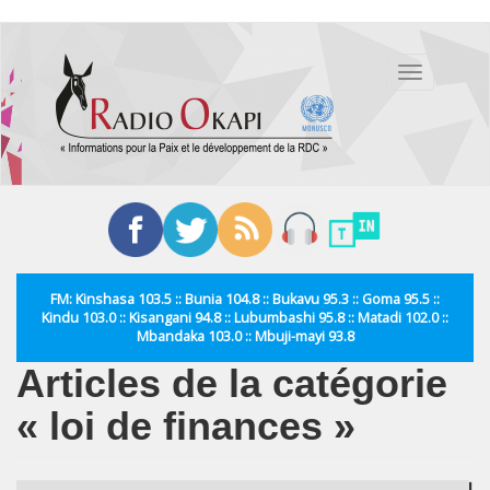
Aller
au
Toggle
contenu
navigation
principal
FM: Kinshasa 103.5 :: Bunia 104.8 :: Bukavu 95.3 :: Goma 95.5 ::
Kindu 103.0 :: Kisangani 94.8 :: Lubumbashi 95.8 :: Matadi 102.0 ::
Mbandaka 103.0 :: Mbuji-mayi 93.8
Articles de la catégorie
« loi de finances »