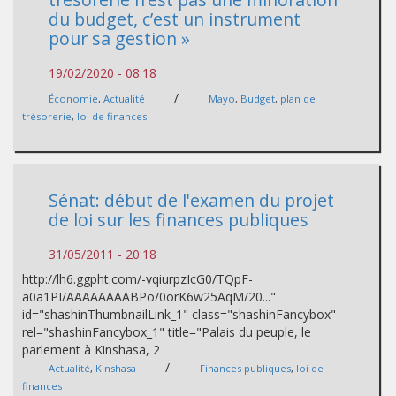
du budget, c’est un instrument
pour sa gestion »
19/02/2020 - 08:18
/
Économie
,
Actualité
Mayo
,
Budget
,
plan de
trésorerie
,
loi de finances
Sénat: début de l'examen du projet
de loi sur les finances publiques
31/05/2011 - 20:18
http://lh6.ggpht.com/-vqiurpzIcG0/TQpF-
a0a1PI/AAAAAAAABPo/0orK6w25AqM/20..."
id="shashinThumbnailLink_1" class="shashinFancybox"
rel="shashinFancybox_1" title="Palais du peuple, le
parlement à Kinshasa, 2
/
Actualité
,
Kinshasa
Finances publiques
,
loi de
finances