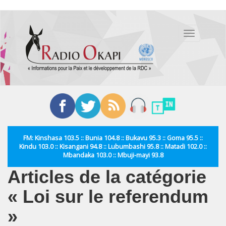
Aller
au
Toggle
contenu
navigation
principal
FM: Kinshasa 103.5 :: Bunia 104.8 :: Bukavu 95.3 :: Goma 95.5 ::
Kindu 103.0 :: Kisangani 94.8 :: Lubumbashi 95.8 :: Matadi 102.0 ::
Mbandaka 103.0 :: Mbuji-mayi 93.8
Articles de la catégorie
« Loi sur le referendum
»