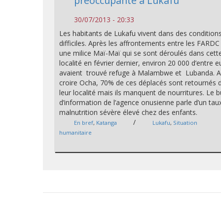
préoccupante à Lukafu
30/07/2013 - 20:33
Les habitants de Lukafu vivent dans des condition
difficiles. Après les affrontements entre les FARDC
une milice Maï-Maï qui se sont déroulés dans cett
localité en février dernier, environ 20 000 d’entre e
avaient trouvé refuge à Malambwe et Lubanda. A
croire Ocha, 70% de ces déplacés sont retournés 
leur localité mais ils manquent de nourritures. Le bu
d’information de l’agence onusienne parle d’un tau
malnutrition sévère élevé chez des enfants.
/
En bref
,
Katanga
Lukafu
,
Situation
humanitaire