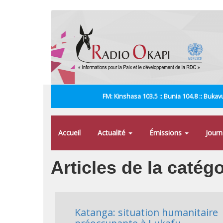
Aller
au
contenu
principal
FM: Kinshasa 103.5 :: Bunia 104.8 :: Bukavu
Accueil
Actualité
Émissions
Jour
Articles de la catég
Katanga: situation humanitaire