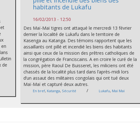
pillé et incendié des biens des
habitants de Lukafu
16/02/2013 - 12:50
s
 et
Des Maï-Maï tigres ont attaqué le mercredi 13 février
e
dernier la localité de Lukafu dans le territoire de
ux
Kasenga au Katanga. Des témoins rapportent que les
 en
assaillants ont pillé et incendié les biens des habitants
dans
ainsi que ceux de la mission des prêtres catholiques de
lletin
la congrégation de Franciscains. A en croire le curé de la
x de
mission, père Raoul De Buisseret, les miliciens ont été
chassés de la localité plus tard dans l’après-midi lors
d’un assaut des militaires congolais qui ont tué deux
Maï-Maï et capturé deux autres.
/
En bref
,
Katanga
,
Sécurité
Lukafu
,
Maï Maï