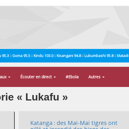
 95.3 :: Goma 95.5 :: Kindu 103.0 :: Kisangani 94.8 :: Lubumbashi 95.8 :: Matad
naux
Écouter en direct
#Ebola
Autres
orie « Lukafu »
Katanga : des Maï-Maï tigres ont