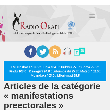
Aller
au
Toggle
contenu
navigation
principal
FM: Kinshasa 103.5 :: Bunia 104.8 :: Bukavu 95.3 :: Goma 95.5 ::
Kindu 103.0 :: Kisangani 94.8 :: Lubumbashi 95.8 :: Matadi 102.0 ::
Mbandaka 103.0 :: Mbuji-mayi 93.8
Articles de la catégorie
« manifestations
preectorales »