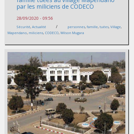
par les miliciens de CODECO
28/09/2020 - 09:56
/
Sécurité
,
Actualité
personnes
,
famille
,
tuées
,
Village
,
Mapendano
,
miliciens
,
CODECO
,
Wilson Mugara