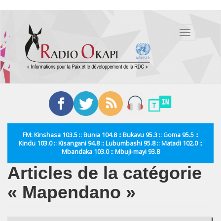
Aller
au
Toggle
contenu
navigation
principal
FM: Kinshasa 103.5 :: Bunia 104.8 :: Bukavu 95.3 :: Goma 95.5 ::
Kindu 103.0 :: Kisangani 94.8 :: Lubumbashi 95.8 :: Matadi 102.0 ::
Mbandaka 103.0 :: Mbuji-mayi 93.8
Articles de la catégorie
« Mapendano »